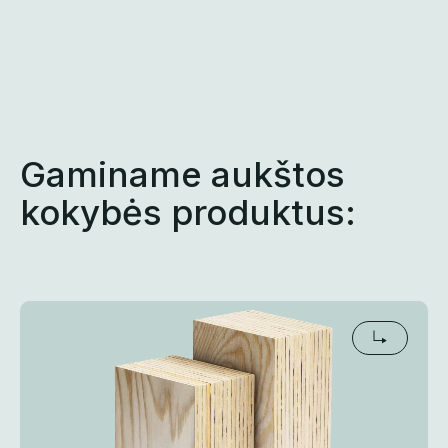
Skip
to
content
Gaminame aukštos
kokybės produktus: