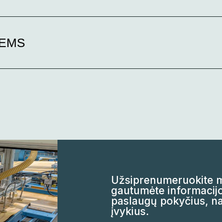
TEMS
Užsiprenumeruokite mū
gautumėte informacijo
paslaugų pokyčius, na
įvykius.