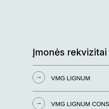
Skip
to
content
Įmonės rekvizitai
VMG LIGNUM
VMG LIGNUM CON