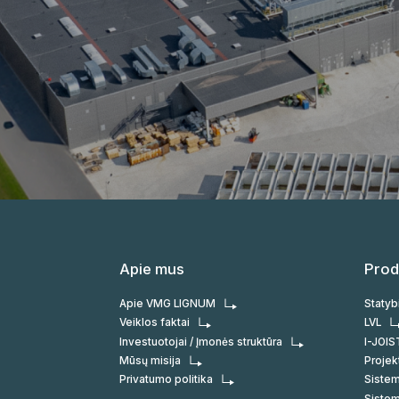
Apie mus
Prod
Apie VMG LIGNUM
Statyb
Veiklos faktai
LVL
Investuotojai / Įmonės struktūra
I-JOIS
Mūsų misija
Proje
Privatumo politika
Sistem
Sistem