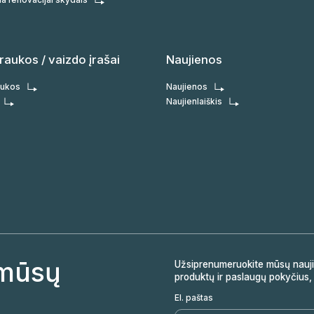
raukos / vaizdo įrašai
Naujienos
aukos
Naujienos
Naujienlaiškis
 mūsų
Užsiprenumeruokite mūsų naujie
produktų ir paslaugų pokyčius, 
El. paštas