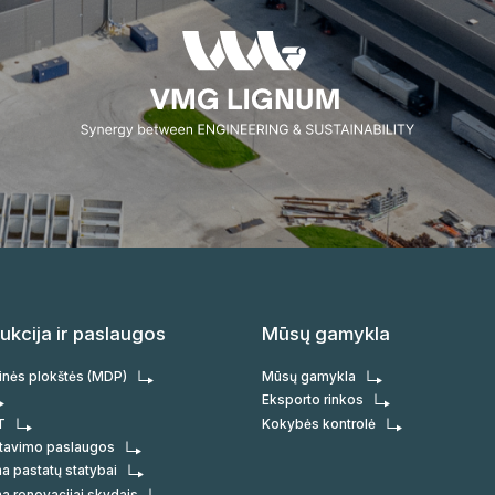
ukcija ir paslaugos
Mūsų gamykla
inės plokštės (MDP)
Mūsų gamykla
Eksporto rinkos
T
Kokybės kontrolė
ktavimo paslaugos
a pastatų statybai
a renovacijai skydais