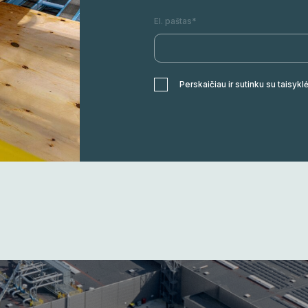
El. paštas*
Perskaičiau ir sutinku su taisykl