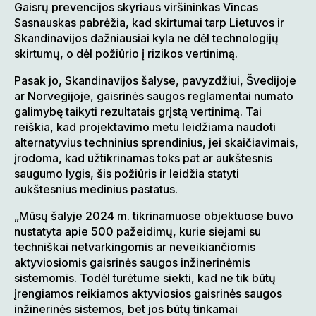
Gaisrų prevencijos skyriaus viršininkas Vincas
Sasnauskas pabrėžia, kad skirtumai tarp Lietuvos ir
Skandinavijos dažniausiai kyla ne dėl technologijų
skirtumų, o dėl požiūrio į rizikos vertinimą.
Pasak jo, Skandinavijos šalyse, pavyzdžiui, Švedijoje
ar Norvegijoje, gaisrinės saugos reglamentai numato
galimybę taikyti rezultatais grįstą vertinimą. Tai
reiškia, kad projektavimo metu leidžiama naudoti
alternatyvius techninius sprendinius, jei skaičiavimais,
įrodoma, kad užtikrinamas toks pat ar aukštesnis
saugumo lygis, šis požiūris ir leidžia statyti
aukštesnius medinius pastatus.
„Mūsų šalyje 2024 m. tikrinamuose objektuose buvo
nustatyta apie 500 pažeidimų, kurie siejami su
techniškai netvarkingomis ar neveikiančiomis
aktyviosiomis gaisrinės saugos inžinerinėmis
sistemomis. Todėl turėtume siekti, kad ne tik būtų
įrengiamos reikiamos aktyviosios gaisrinės saugos
inžinerinės sistemos, bet jos būtų tinkamai