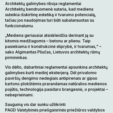
Architektų galimybes riboja reglamentai
Architektų bendruomenė sutaria, kad mediena
suteikia išskirtinę estetiką ir tvarumo potencialą,
tačiau jos naudojimas turi būti subalansuotas su
funkcionalumu.
„Mediena geriausiai atsiskleidžia derinant ją su
kitomis medžiagomis – betonu ar plienu. Taip
pasiekiama ir konstrukcinė stiprybė, ir tvarumas,“ –
sako Algimantas Pliučas, Lietuvos architektų rūmų
pirmininkas.
Vis dėlto, dabartiniai reglamentai apsunkina architektų
galimybes kurti medinį eksterjerą. Dėl privalomo
paviršių dengimo nedegiais antipirenais ar gipso
kartono plokštėmis prarandamas natūralios medienos
pojūtis, technologija pasidaro brangesnė, o projektai –
nebeprieinami.
Saugumą vis dar sunku užtikrinti
PAGD Valstybinės priešgaisrinės priežiūros valdybos