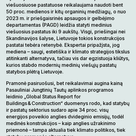
viešuosiuose pastatuose reikalaujama naudoti bent
50 proc. medienos ir kitų organinių medžiagų, o nuo
2023 m. ir priešgaisrinės apsaugos ir gelbėjimo
departamentas (PAGD) leidžia statyti medinius
viešuosius pastatus iki 9 aukštų. Visgi, priešingai nei
Skandinavijos šalyse, Lietuvoje tokios konstrukcijos
pastatai tebėra retenybė. Ekspertai pripažįsta, jog
mediena – saugi, estetiška ir klimato strategijos tikslus
atitinkanti alternatyva, tačiau vis dar egzistuoja kliūtys,
kurios stabdo modernių medinių viešųjų pastatų
statybos plėtrą Lietuvoje.
Pramonė pasiruošusi, bet reikalavimai augina kainą
Pasauliniai Jungtinių Tautų aplinkos programos
leidinio „Global Status Report for
Buildings & Construction“ duomenys rodo, kad statybų
ir pastatų sektorius sudaro apie 34 proc. visų
energijos poveikio anglies dvideginio emisijų, todėl
medinės konstrukcijos – kaip anglies užrakinimo
priemonė – tampa aktualia tiek klimato politikos, tiek