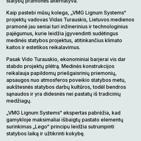
statybų pramonės alternatyva.
Kaip pastebi mūsų kolega, „VMG Lignum Systems“
projektų vadovas Vidas Turauskis, Lietuvos medienos
pramonė jau seniai turi inžinerinius ir technologinius
pajėgumus, kurie leidžia įgyvendinti sudėtingus
medinės statybos projektus, atitinkančius klimato
kaitos ir estetikos reikalavimus.
Pasak Vido Turauskio, ekonominiai barjerai vis dar
stabdo projektų plėtrą. Medinės konstrukcijos
reikalauja papildomų priešgaisrinių priemonių,
apsaugos nuo atmosferos poveikio statybos metu,
aukštesnės statybos darbų kultūros, todėl bendros
sąnaudos ir yra didesnės nei pastatų iš tradicinių
medžiagų.
„VMG Lignum Systems“ ekspertas pabrėžia, kad
gamykloje maksimaliai išbaigtų pastato elementų
surinkimas „Lego“ principu leidžia sutrumpinti
statybos laiką ir užtikrinti kokybę.