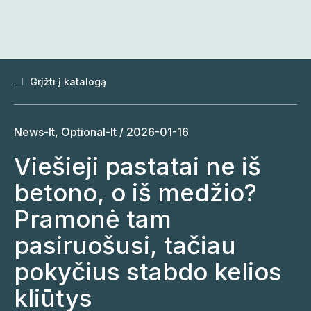
Skip
to
content
Grįžti į katalogą
News-lt, Optional-lt /
2026-01-16
Viešieji pastatai ne iš
betono, o iš medžio?
Pramonė tam
pasiruošusi, tačiau
pokyčius stabdo kelios
kliūtys