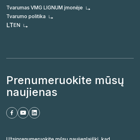
Tvarumas VMG LIGNUM įmonėje
Tvarumo politika
LT
EN
Prenumeruokite mūsų
naujienas
Užsiprenumeruokite mūsų naujienlaiškį, kad